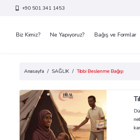
+90 501 341 1453
Biz Kimiz?
Ne Yapıyoruz?
Bağış ve Formlar
Anasayfa
/
SAĞLIK
/
Tıbbi Beslenme Bağışı
T
Dü
ne
kam