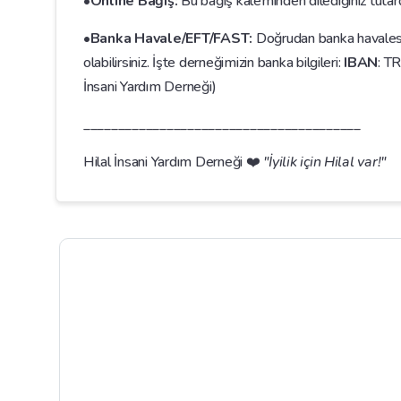
•Online Bağış:
Bu bağış kaleminden dilediğiniz tutard
•Banka Havale/EFT/FAST:
Doğrudan banka havalesi
olabilirsiniz. İşte derneğimizin banka bilgileri:
IBAN
: T
İnsani Yardım Derneği)
________________________________________
Hilal İnsani Yardım Derneği ❤️
"İyilik için Hilal var!"