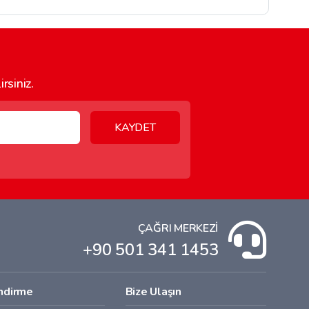
rsiniz.
KAYDET
ÇAĞRI MERKEZİ
+90 501 341 1453
endirme
Bize Ulaşın