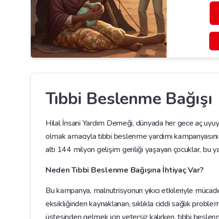
Tıbbi Beslenme Bağışı
Hilal İnsani Yardım Derneği, dünyada her gece aç uyuy
olmak amacıyla tıbbi beslenme yardımı kampanyasını b
altı 144 milyon gelişim geriliği yaşayan çocuklar, bu y
Neden Tıbbi Beslenme Bağışına İhtiyaç Var?
Bu kampanya, malnutrisyonun yıkıcı etkileriyle mücad
eksikliğinden kaynaklanan, sıklıkla ciddi sağlık proble
üstesinden gelmek için yetersiz kalırken, tıbbi beslen