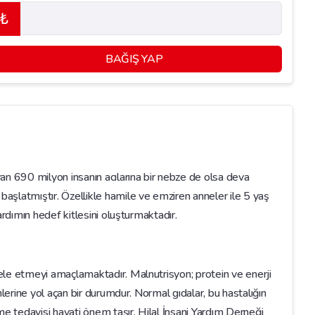
₺
BAĞIŞ YAP
an 690 milyon insanın acılarına bir nebze de olsa deva
aşlatmıştır. Özellikle hamile ve emziren anneler ile 5 yaş
ardımın hedef kitlesini oluşturmaktadır.
ele etmeyi amaçlamaktadır. Malnutrisyon; protein ve enerji
mlerine yol açan bir durumdur. Normal gıdalar, bu hastalığın
me tedavisi hayati önem taşır. Hilal İnsani Yardım Derneği