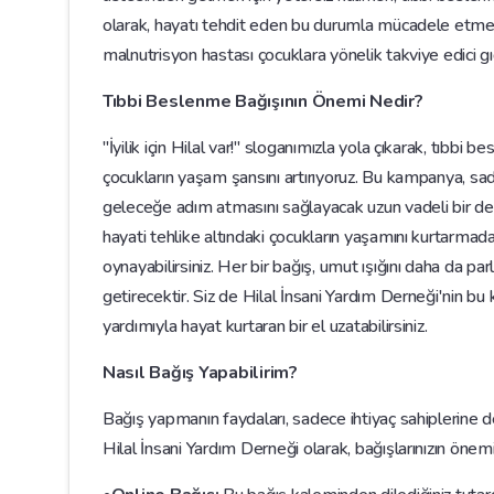
olarak, hayatı tehdit eden bu durumla mücadele etmek 
malnutrisyon hastası çocuklara yönelik takviye edici gı
Tıbbi Beslenme Bağışının Önemi Nedir?
"İyilik için Hilal var!" sloganımızla yola çıkarak, tıbb
çocukların yaşam şansını artırıyoruz. Bu kampanya, sadec
geleceğe adım atmasını sağlayacak uzun vadeli bir d
hayati tehlike altındaki çocukların yaşamını kurtarmada
oynayabilirsiniz. Her bir bağış, umut ışığını daha da pa
getirecektir. Siz de Hilal İnsani Yardım Derneği'nin bu k
yardımıyla hayat kurtaran bir el uzatabilirsiniz.
Nasıl Bağış Yapabilirim?
Bağış yapmanın faydaları, sadece ihtiyaç sahiplerine 
Hilal İnsani Yardım Derneği olarak, bağışlarınızın önemi