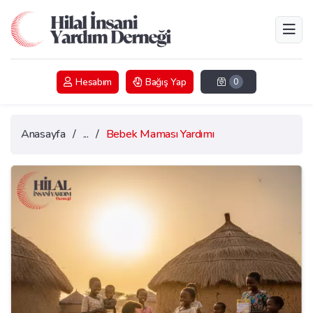
Hesabım
Bağış Yap
0
Anasayfa
/
...
/
Bebek Maması Yardımı