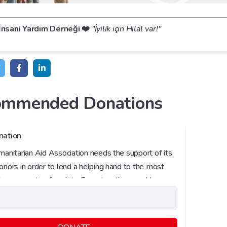
 İnsani Yardım Derneği ❤️
"İyilik için Hilal var!"
ommended Donations
nation
manitarian Aid Association needs the support of its
onors in order to lend a helping hand to the most
le segments of society. Free donations enable our
on to reach people in need effectively and quickly.
nations are especially vital for unexpected
ns and urgent needs.