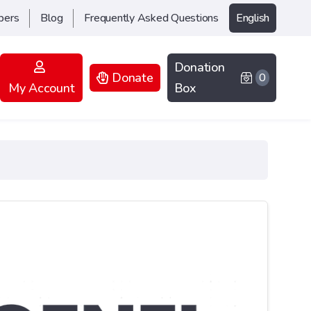
bers
Blog
Frequently Asked Questions
English
Donation
Donate
0
My Account
Box