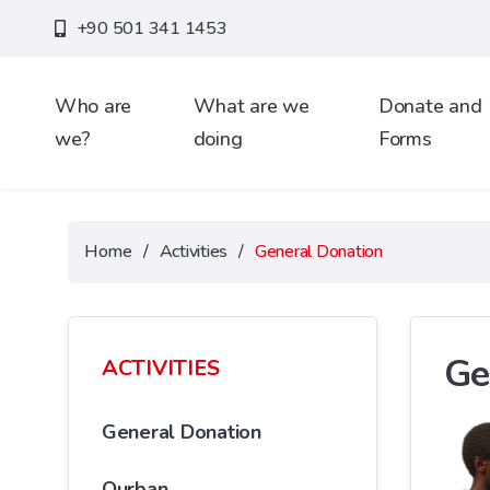
+90 501 341 1453
Who are
What are we
Donate and
we?
doing
Forms
Home
/
Activities
/
General Donation
Ge
ACTIVITIES
General Donation
Qurban