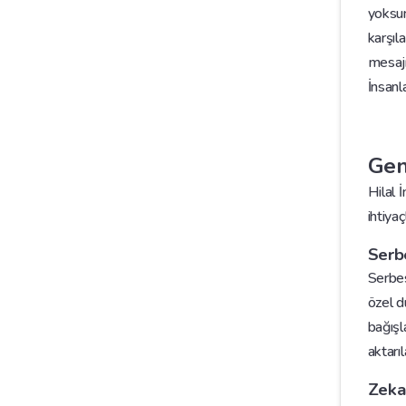
yoksun
karşıl
mesajı
İnsanl
Gen
Hilal 
ihtiya
Serb
Serbes
özel d
bağışla
aktarıl
Zeka