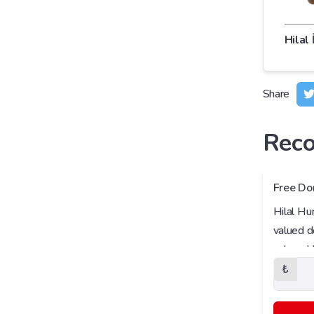
Hilal
Share
Rec
Free Do
Hilal Hu
valued d
vulnerab
associati
₺
These do
situatio