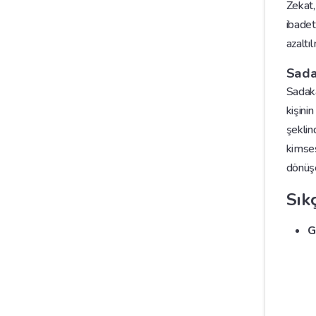
Zekat,
ibadet
azaltı
Sad
Sadaka
kişini
şeklin
kimses
dönüşe
Sık
G