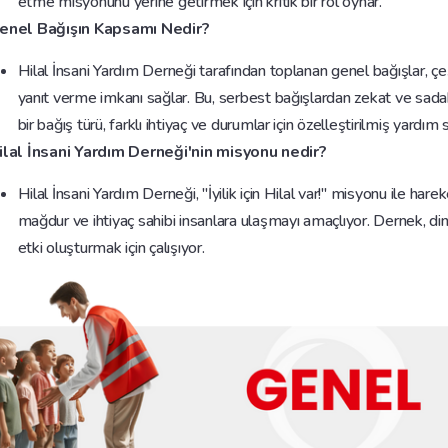
etme misyonunu yerine getirmek için kritik bir rol oynar.
enel Bağışın Kapsamı Nedir?
Hilal İnsani Yardım Derneği tarafından toplanan genel bağışlar, çeşi
yanıt verme imkanı sağlar. Bu, serbest bağışlardan zekat ve sadak
bir bağış türü, farklı ihtiyaç ve durumlar için özelleştirilmiş yardı
ilal İnsani Yardım Derneği'nin misyonu nedir?
Hilal İnsani Yardım Derneği, "İyilik için Hilal var!" misyonu ile har
mağdur ve ihtiyaç sahibi insanlara ulaşmayı amaçlıyor. Dernek, din,
etki oluşturmak için çalışıyor.