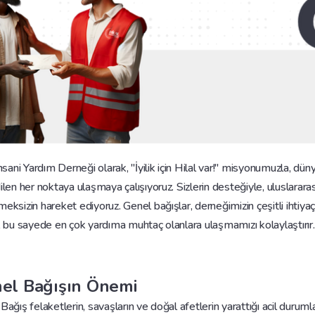
İnsani Yardım Derneği olarak, "İyilik için Hilal var!" misyonumuzla, dü
ilen her noktaya ulaşmaya çalışıyoruz. Sizlerin desteğiyle, uluslararası
eksizin hareket ediyoruz. Genel bağışlar, derneğimizin çeşitli ihtiyaç 
, bu sayede en çok yardıma muhtaç olanlara ulaşmamızı kolaylaştırır.
el Bağışın Önemi
Bağış felaketlerin, savaşların ve doğal afetlerin yarattığı acil duruml