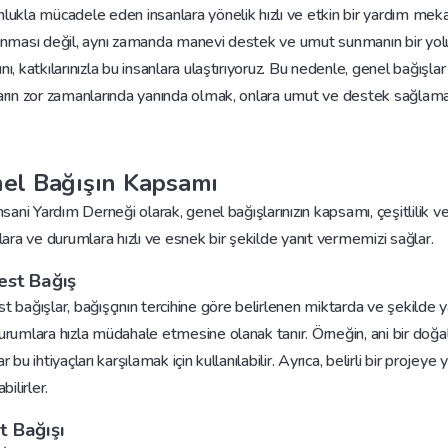
lukla mücadele eden insanlara yönelik hızlı ve etkin bir yardım mekani
anması değil, aynı zamanda manevi destek ve umut sunmanın bir yolu ola
nı, katkılarınızla bu insanlara ulaştırıyoruz. Bu nedenle, genel bağış
arın zor zamanlarında yanında olmak, onlara umut ve destek sağlamak 
el Bağışın Kapsamı
İnsani Yardım Derneği olarak, genel bağışlarınızın kapsamı, çeşitlilik ve 
çlara ve durumlara hızlı ve esnek bir şekilde yanıt vermemizi sağlar.
est Bağış
t bağışlar, bağışçının tercihine göre belirlenen miktarda ve şekilde y
urumlara hızla müdahale etmesine olanak tanır. Örneğin, ani bir doğal
r bu ihtiyaçları karşılamak için kullanılabilir. Ayrıca, belirli bir proje
abilirler.
t Bağışı