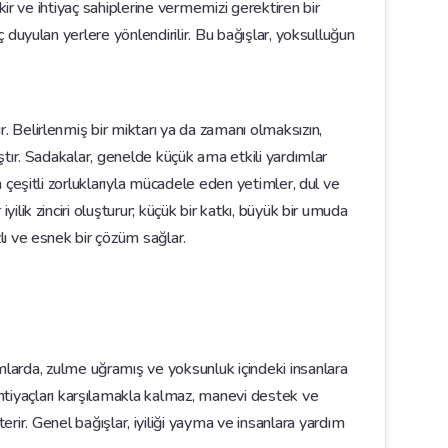
fakir ve ihtiyaç sahiplerine vermemizi gerektiren bir
aç duyulan yerlere yönlendirilir. Bu bağışlar, yoksulluğun
r. Belirlenmiş bir miktarı ya da zamanı olmaksızın,
ğıştır. Sadakalar, genelde küçük ama etkili yardımlar
ın çeşitli zorluklarıyla mücadele eden yetimler, dul ve
yilik zinciri oluşturur; küçük bir katkı, büyük bir umuda
zlı ve esnek bir çözüm sağlar.
rumlarda, zulme uğramış ve yoksunluk içindeki insanlara
l ihtiyaçları karşılamakla kalmaz, manevi destek ve
ir. Genel bağışlar, iyiliği yayma ve insanlara yardım