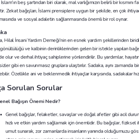
 İslam'ın beş şartından biri olarak, mal varlığımızın belirli bir kısmını 
tir. Zekat bağışları, İslami prensiplere uygun bir şekilde, en çok ihtiy
lmasında ve sosyal adaletin sağlanmasında önemli bir rol oynar.
aka
, Hilal İnsani Yardım Derneği'nin en esnek yardım şekillerinden biridi
n gönüllülüğü ve kalbinin derinliklerinden gelen bir istekle yapılan ba
de olur ve derhal ihtiyaç sahiplerine yönlendirilir. Bu yardımlar, hayat
izler gibi en savunmasız gruplara ulaştırılır. Sadaka, aynı zamanda bir i
bilir. Özellikle ani ve beklenmedik ihtiyaçlar karşısında, sadakalar hı
ça Sorulan Sorular
enel Bağışın Önemi Nedir?
Genel bağışlar, felaketler, savaşlar ve doğal afetler gibi acil du
hızlı ve etkin yardım sağlamak için önemlidir. Bu bağışlar, fizikse
umut sunarak, zor zamanlarda insanların yanında olduğumuzu göster